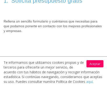
Solicita presupuesto gratis
1.
Rellena un sencillo formulario y cuéntanos que necesitas para
que podamos ponerte en contacto con los mejores profesionales
y empresas.
Recibe hasta 4 ofertas
2.
Te informamos que utilizamos cookies propias y de
Aceptar
terceros para ofrecerte un mejor servicio, de
acuerdo con tus hábitos de navegación y recoger información
estadística. Si continúas navegando, consideramos que aceptas
su uso. Puedes consultar nuestra Política de Cookies
aquí
.
Los profesionales y empresas de tu zona interesados en tu
solicitud contactarán contigo para hacerte llegar sus
presupuestos.