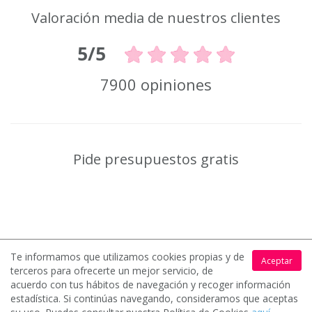
Valoración media de nuestros clientes
5/5
7900 opiniones
Pide presupuestos gratis
Solicita presupuesto gratis
1.
Te informamos que utilizamos cookies propias y de
Aceptar
terceros para ofrecerte un mejor servicio, de
acuerdo con tus hábitos de navegación y recoger información
estadística. Si continúas navegando, consideramos que aceptas
Rellena un sencillo formulario y cuéntanos que necesitas para