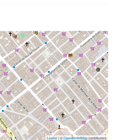
Leaflet
| ©
OpenStreetMap
contributors