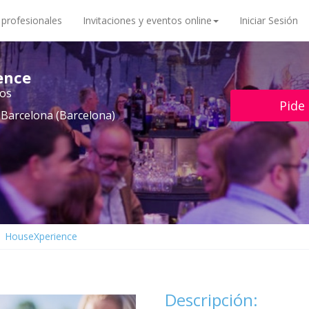
 profesionales
Invitaciones y eventos online
Iniciar Sesión
ence
tos
Pide
 Barcelona (Barcelona)
HouseXperience
Descripción: