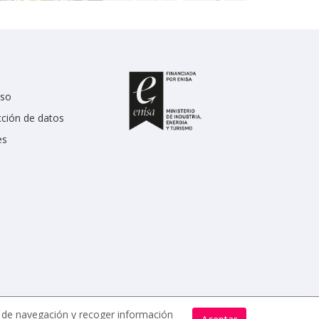
uso
cción de datos
es
s de navegación y recoger información