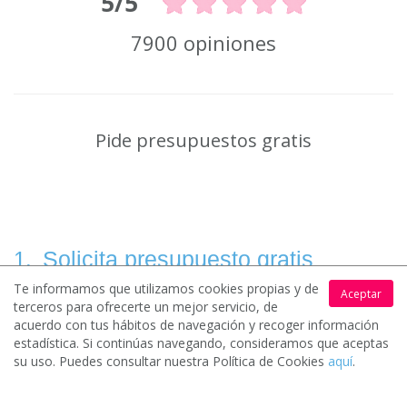
5/5
7900 opiniones
Pide presupuestos gratis
Solicita presupuesto gratis
1.
Te informamos que utilizamos cookies propias y de
Aceptar
terceros para ofrecerte un mejor servicio, de
acuerdo con tus hábitos de navegación y recoger información
Rellena un sencillo formulario y cuéntanos que necesitas para
estadística. Si continúas navegando, consideramos que aceptas
que podamos ponerte en contacto con los mejores profesionales
su uso. Puedes consultar nuestra Política de Cookies
aquí
.
y empresas.