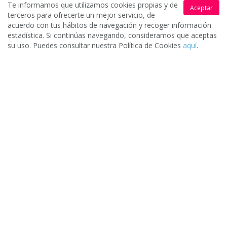
Te informamos que utilizamos cookies propias y de
Aceptar
presupuestos.
terceros para ofrecerte un mejor servicio, de
acuerdo con tus hábitos de navegación y recoger información
estadística. Si continúas navegando, consideramos que aceptas
su uso. Puedes consultar nuestra Política de Cookies
aquí
.
Elige la mejor oferta
3.
Una vez evalúes los distintos presupuestos puedes escoger (o
no) la oferta que mejor se adapte a tus necesidades.
Pide presupuesto gratis