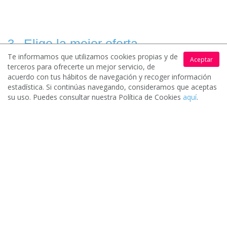
Elige la mejor oferta
3.
Te informamos que utilizamos cookies propias y de
Aceptar
terceros para ofrecerte un mejor servicio, de
acuerdo con tus hábitos de navegación y recoger información
estadística. Si continúas navegando, consideramos que aceptas
Una vez evalúes los distintos presupuestos puedes escoger (o
su uso. Puedes consultar nuestra Política de Cookies
aquí
.
no) la oferta que mejor se adapte a tus necesidades.
Pide presupuesto gratis
¿Eres un profesional y quieres
conseguir nuevos clientes?