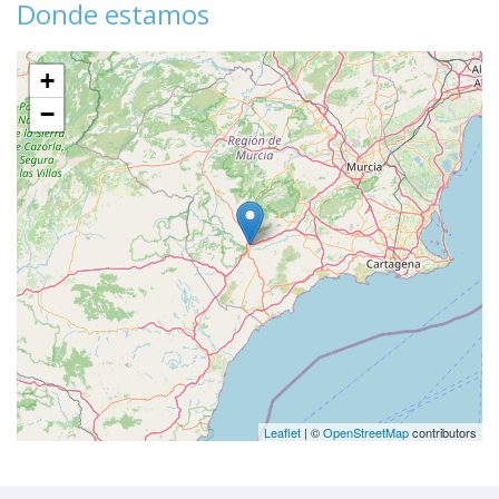
Donde estamos
+
−
Leaflet
| ©
OpenStreetMap
contributors