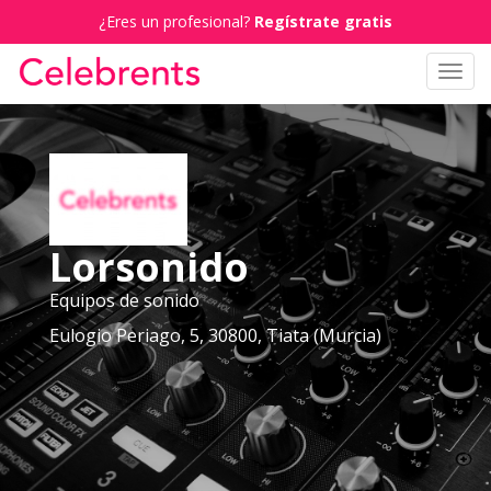
¿Eres un profesional?
Regístrate gratis
Toggl
navig
Lorsonido
Equipos de sonido
Eulogio Periago, 5, 30800, Tiata (Murcia)