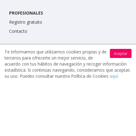
PROFESIONALES
Registro gratuito
Contacto
IMPORTANTE
Te informamos que utilizamos cookies propias y de
Aceptar
Condiciones de uso
terceros para ofrecerte un mejor servicio, de
acuerdo con tus hábitos de navegación y recoger información
Política de protección de datos
estadística. Si continúas navegando, consideramos que aceptas
Política de cookies
su uso. Puedes consultar nuestra Política de Cookies
aquí
.