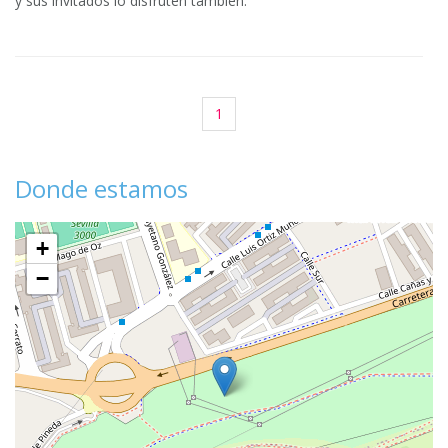
y sus invitados lo disfruten también.
1
Donde estamos
+
−