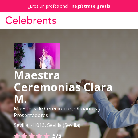
¿Eres un profesional?
Regístrate gratis
Toggl
navig
Maestra
Ceremonias Clara
M.
Maestros de Ceremonias, Oficiantes y
Presentadores
Sevilla, 41013, Sevilla (Sevilla)
5/5