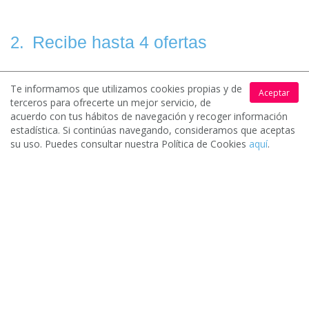
Recibe hasta 4 ofertas
2.
Te informamos que utilizamos cookies propias y de
Aceptar
terceros para ofrecerte un mejor servicio, de
Los profesionales y empresas de tu zona interesados en tu
acuerdo con tus hábitos de navegación y recoger información
solicitud contactarán contigo para hacerte llegar sus
estadística. Si continúas navegando, consideramos que aceptas
presupuestos.
su uso. Puedes consultar nuestra Política de Cookies
aquí
.
Elige la mejor oferta
3.
Una vez evalúes los distintos presupuestos puedes escoger (o
no) la oferta que mejor se adapte a tus necesidades.