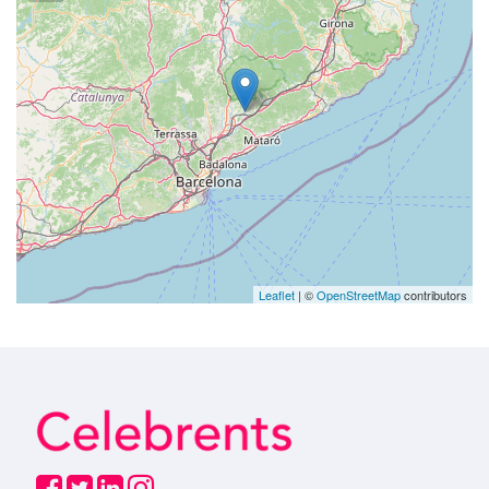
Leaflet
| ©
OpenStreetMap
contributors