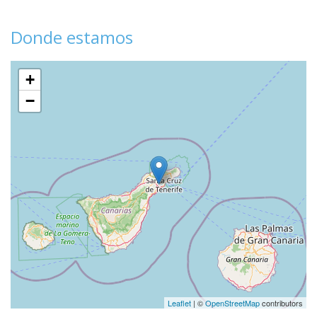
Donde estamos
+
−
Leaflet
| ©
OpenStreetMap
contributors