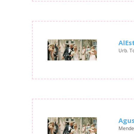
AlEs
Urb. T
Agus
Mendez