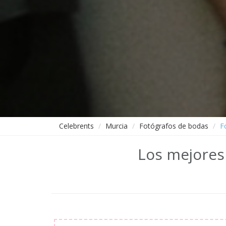
Celebrents
Murcia
Fotógrafos de bodas
F
Los mejores 