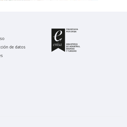
uso
cción de datos
es