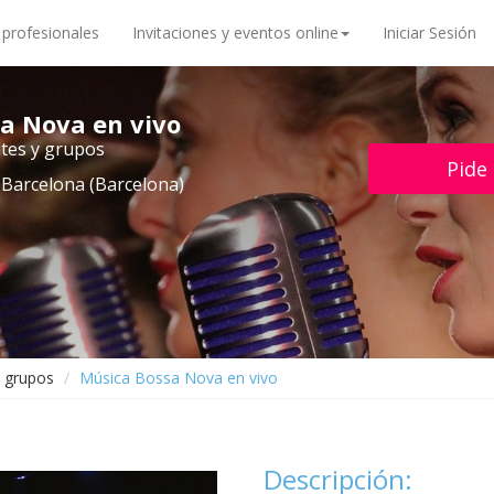
 profesionales
Invitaciones y eventos online
Iniciar Sesión
a Nova en vivo
tes y grupos
Pide
 Barcelona (Barcelona)
y grupos
Música Bossa Nova en vivo
Descripción: