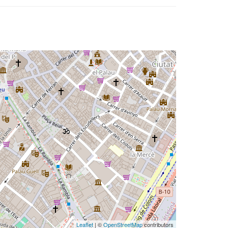
Leaflet
| ©
OpenStreetMap
contributors