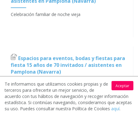
asistentes en Pamplona (Navarra)
Celebración familiar de noche vieja
Espacios para eventos, bodas y fiestas para
fiesta 15 años de 70 invitados / asistentes en
Pamplona (Navarra)
Te informamos que utilizamos cookies propias y de
Necesito el alquiler para una fiesta de 15 años yo
Aceptar
terceros para ofrecerte un mejor servicio, de
decoraría el local solo lo necesito con mesas,
acuerdo con tus hábitos de navegación y recoger información
sillas,música
estadística. Si continúas navegando, consideramos que aceptas
su uso. Puedes consultar nuestra Política de Cookies
aquí
.
Espacios para eventos, bodas y fiestas para
cumpleaños de 20 invitados / asistentes en