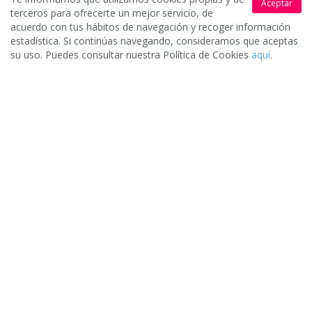
Aceptar
Una vez evalúes los distintos presupuestos puedes escoger (o
terceros para ofrecerte un mejor servicio, de
no) la oferta que mejor se adapte a tus necesidades.
acuerdo con tus hábitos de navegación y recoger información
estadística. Si continúas navegando, consideramos que aceptas
su uso. Puedes consultar nuestra Política de Cookies
aquí
.
Pide presupuesto gratis
¿Eres un profesional y quieres
conseguir nuevos clientes?
Registra tu empresa gratis