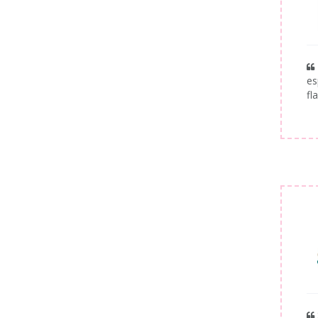
es
fl