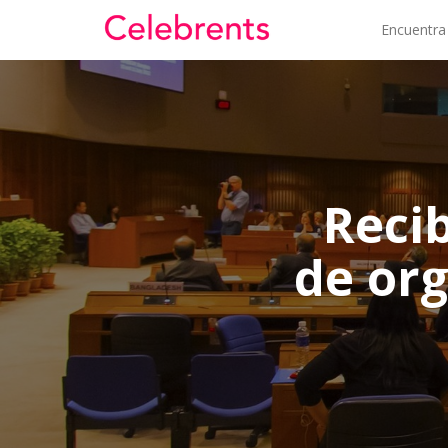
Encuentra
Reci
de or