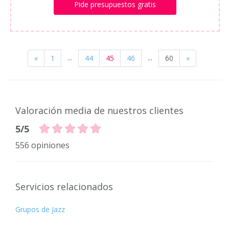
Pide presupuestos gratis
...
...
«
1
44
45
46
60
»
Valoración media de nuestros clientes
5/5
556 opiniones
Servicios relacionados
Grupos de Jazz