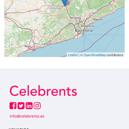
Leaflet
| ©
OpenStreetMap
contributors