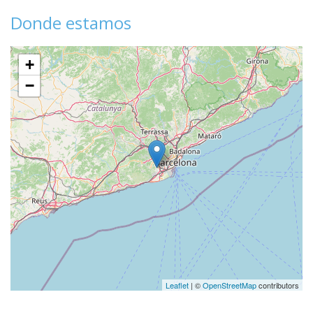
Donde estamos
+
−
Leaflet
| ©
OpenStreetMap
contributors