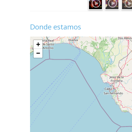
Donde estamos
+
−