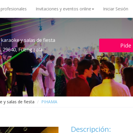
 profesionales
Invitaciones y eventos online
Iniciar Sesión
 karaoke y salas de fiesta
Pide
 29640, Fuengirola
 y salas de fiesta
PIHAMA
Descripción: