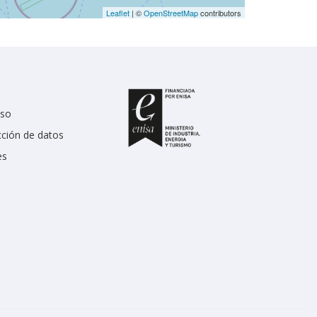
Leaflet
| ©
OpenStreetMap
contributors
uso
cción de datos
es