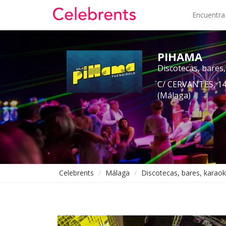
Encuentra
PIHAMA
Discotecas, bares,
C/ CERVANTES, 14,
(Málaga)
Celebrents
Málaga
Discotecas, bares, karaoke