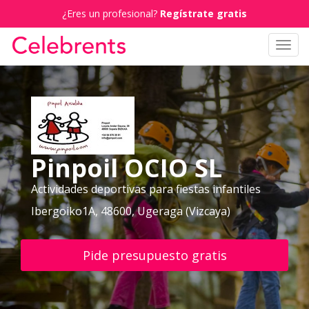
¿Eres un profesional?
Regístrate gratis
Toggl
navig
Pinpoil OCIO SL
Actividades deportivas para fiestas infantiles
Ibergoiko1A, 48600, Ugeraga (Vizcaya)
Pide presupuesto gratis