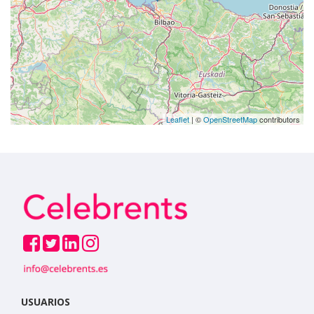
Leaflet
| ©
OpenStreetMap
contributors
USUARIOS