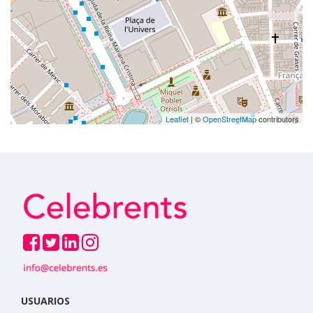
Leaflet
| ©
OpenStreetMap
contributors
USUARIOS