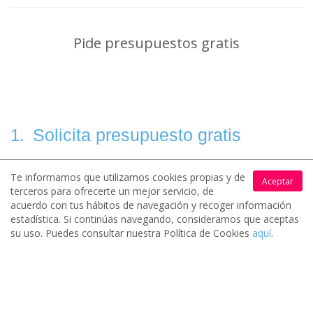
Pide presupuestos gratis
Solicita presupuesto gratis
1.
Te informamos que utilizamos cookies propias y de
Aceptar
terceros para ofrecerte un mejor servicio, de
Rellena un sencillo formulario y cuéntanos que necesitas para
acuerdo con tus hábitos de navegación y recoger información
que podamos ponerte en contacto con los mejores profesionales
estadística. Si continúas navegando, consideramos que aceptas
y empresas.
su uso. Puedes consultar nuestra Política de Cookies
aquí
.
Recibe hasta 4 ofertas
2.