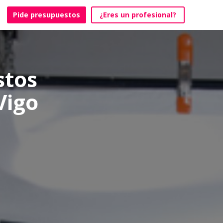
Pide presupuestos
¿Eres un profesional?
stos
Vigo