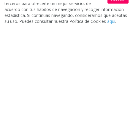
terceros para ofrecerte un mejor servicio, de
acuerdo con tus hábitos de navegación y recoger información
estadística. Si continúas navegando, consideramos que aceptas
su uso. Puedes consultar nuestra Política de Cookies
aquí
.
Valoración media de nuestros clientes
5/5
7900 opiniones
Pide presupuestos gratis
Solicita presupuesto gratis
1.