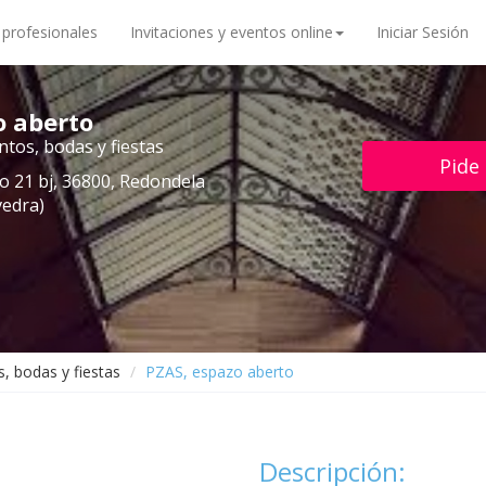
 profesionales
Invitaciones y eventos online
Iniciar Sesión
o aberto
tos, bodas y fiestas
Pide
ro 21 bj, 36800, Redondela
vedra)
, bodas y fiestas
PZAS, espazo aberto
Descripción: