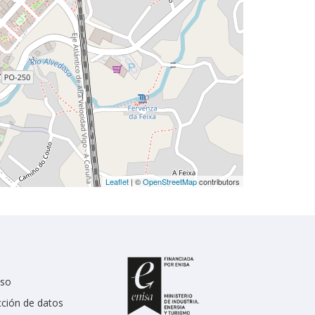
Leaflet
| ©
OpenStreetMap
contributors
uso
cción de datos