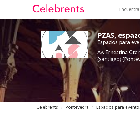
Encuentra
PZAS, espaz
Espacios para even
Av. Ernestina Ote
(santiago) (Ponte
Celebrents
Pontevedra
Espacios para eventos