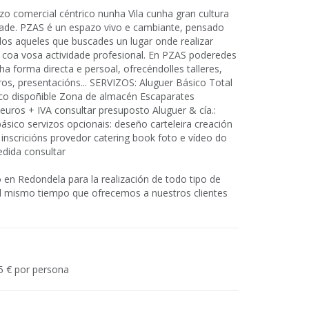
 comercial céntrico nunha Vila cunha gran cultura
dade. PZAS é un espazo vivo e cambiante, pensado
dos aqueles que buscades un lugar onde realizar
 coa vosa actividade profesional. En PZAS poderedes
a forma directa e persoal, ofrecéndolles talleres,
os, presentacións... SERVIZOS: Aluguer Básico Total
ásico dispoñible Zona de almacén Escaparates
0 euros + IVA consultar presuposto Aluguer & cía.:
 básico servizos opcionais: deseño carteleira creación
 inscricións provedor catering book foto e vídeo do
edida consultar
 en Redondela para la realización de todo tipo de
 al mismo tiempo que ofrecemos a nuestros clientes
5 € por persona