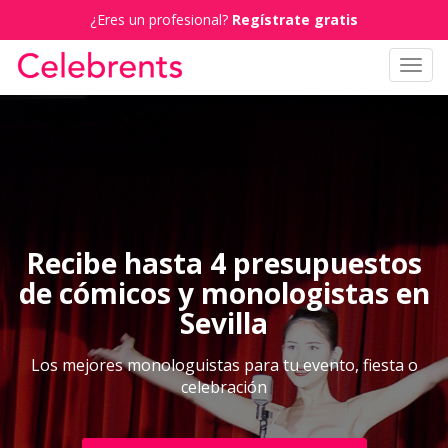
¿Eres un profesional?
Regístrate gratis
Toggl
navig
Recibe hasta 4 presupuestos
de cómicos y monologistas en
Sevilla
Los mejores monologuistas para tu evento, fiesta o
celebración