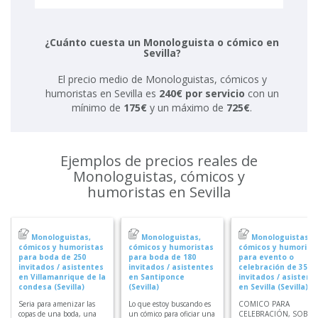
¿Cuánto cuesta un Monologuista o cómico en
Sevilla?
El precio medio de Monologuistas, cómicos y
humoristas en Sevilla es
240€ por servicio
con un
mínimo de
175€
y un máximo de
725€
.
Ejemplos de precios reales de
Monologuistas, cómicos y
humoristas en Sevilla
Monologuistas,
Monologuistas,
Monologuistas,
cómicos y humoristas
cómicos y humoristas
cómicos y humorist
para boda de 250
para boda de 180
para evento o
invitados / asistentes
invitados / asistentes
celebración de 35
en Villamanrique de la
en Santiponce
invitados / asistent
condesa (Sevilla)
(Sevilla)
en Sevilla (Sevilla)
Seria para amenizar las
Lo que estoy buscando es
COMICO PARA
copas de una boda, una
un cómico para oficiar una
CELEBRACIÓN, SOBRE