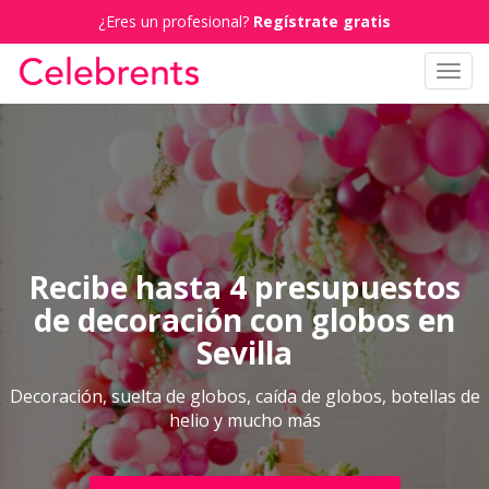
¿Eres un profesional?
Regístrate gratis
Toggl
navig
Recibe hasta 4 presupuestos
de decoración con globos en
Sevilla
Decoración, suelta de globos, caída de globos, botellas de
helio y mucho más