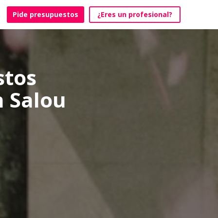
Pide presupuestos
¿Eres un profesional?
stos
n Salou