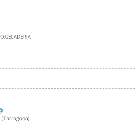
AJO;GELADERIA
@
u (Tarragona)