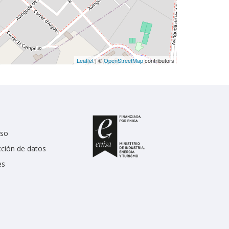
Leaflet
| ©
OpenStreetMap
contributors
uso
cción de datos
es