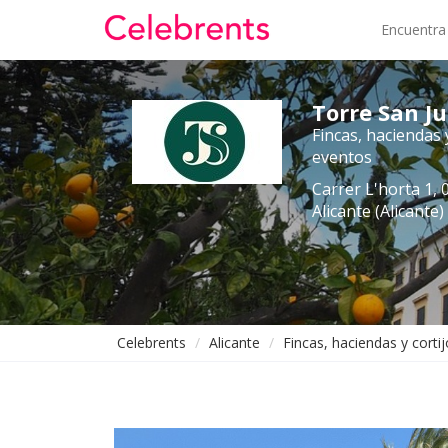
Encuentra
Torre San J
Fincas, haciendas 
eventos
Carrer L'horta 1, 
Alicante (Alicante)
Celebrents
Alicante
Fincas, haciendas y corti