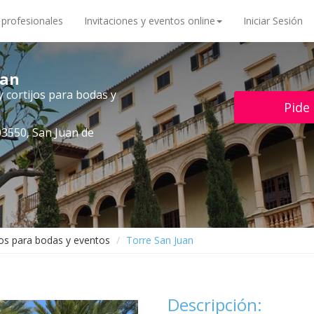
 profesionales
Invitaciones y eventos online
Iniciar Sesión
uan
y cortijos para bodas y
Pide
03550, San Juan de
jos para bodas y eventos
Torre San Juan
Descripción: