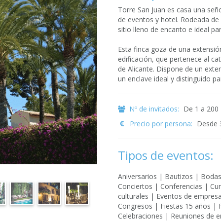
Torre San Juan es casa una señor
de eventos y hotel. Rodeada de 
sitio lleno de encanto e ideal pa
Esta finca goza de una extensió
edificación, que pertenece al c
de Alicante. Dispone de un exte
un enclave ideal y distinguido p
Nº de invitados:
De 1 a 200
Precio por persona:
Desde 
Tipos de eventos:
Aniversarios | Bautizos | Boda
Conciertos | Conferencias | Cu
culturales | Eventos de empresas
Congresos | Fiestas 15 años | 
Celebraciones | Reuniones de 