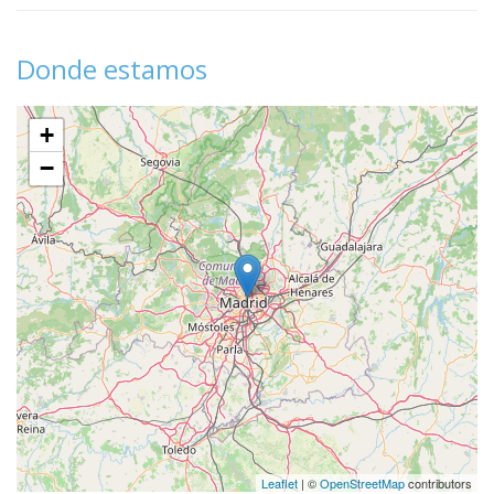
Donde estamos
+
−
Leaflet
| ©
OpenStreetMap
contributors