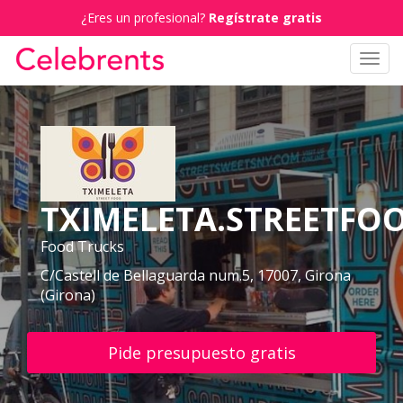
¿Eres un profesional?
Regístrate gratis
Toggl
navig
TXIMELETA.STREETFO
Food Trucks
C/Castell de Bellaguarda num.5, 17007, Girona
(Girona)
Pide presupuesto gratis