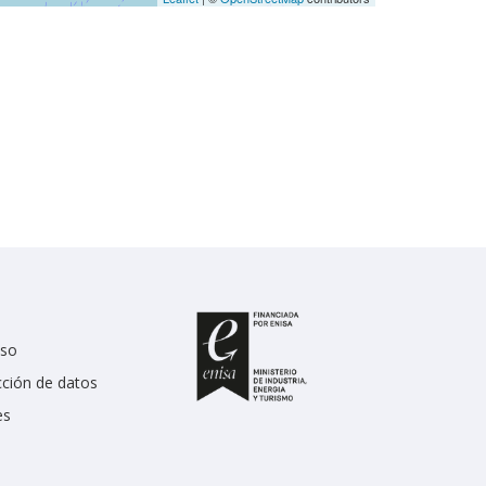
uso
cción de datos
es