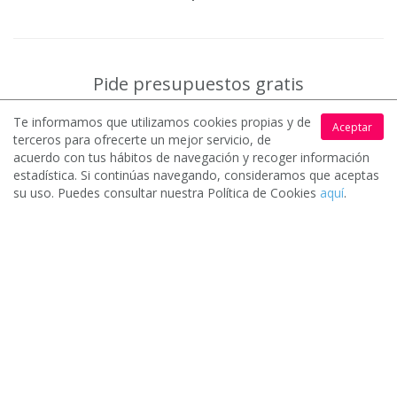
Pide presupuestos gratis
Te informamos que utilizamos cookies propias y de
Aceptar
terceros para ofrecerte un mejor servicio, de
acuerdo con tus hábitos de navegación y recoger información
estadística. Si continúas navegando, consideramos que aceptas
su uso. Puedes consultar nuestra Política de Cookies
aquí
.
Solicita presupuesto gratis
1.
Rellena un sencillo formulario y cuéntanos que necesitas para
que podamos ponerte en contacto con los mejores profesionales
y empresas.