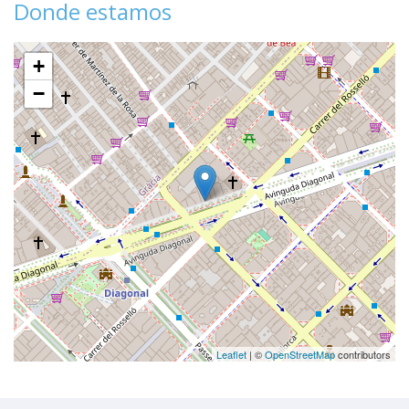
Donde estamos
+
−
Leaflet
| ©
OpenStreetMap
contributors