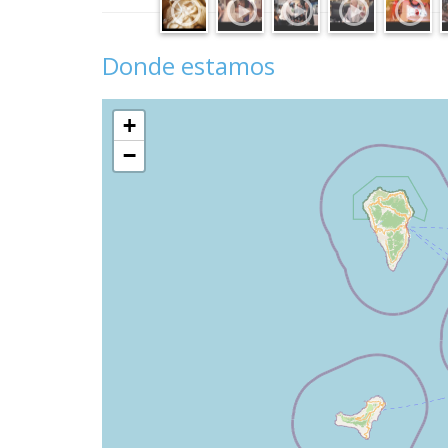
Donde estamos
+
−