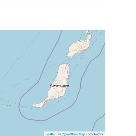
Leaflet
| ©
OpenStreetMap
contributors