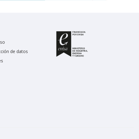
uso
cción de datos
es