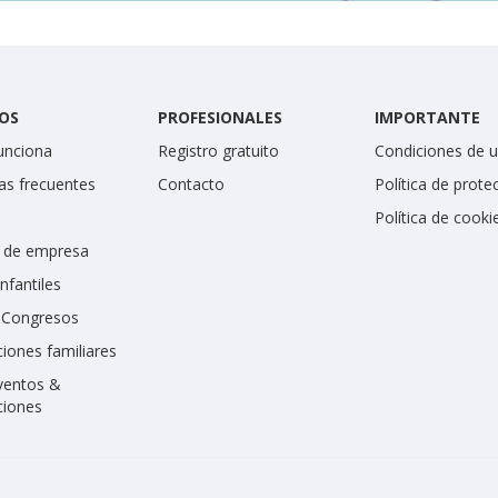
OS
PROFESIONALES
IMPORTANTE
unciona
Registro gratuito
Condiciones de 
as frecuentes
Contacto
Política de prote
Política de cooki
 de empresa
infantiles
y Congresos
iones familiares
ventos &
ciones