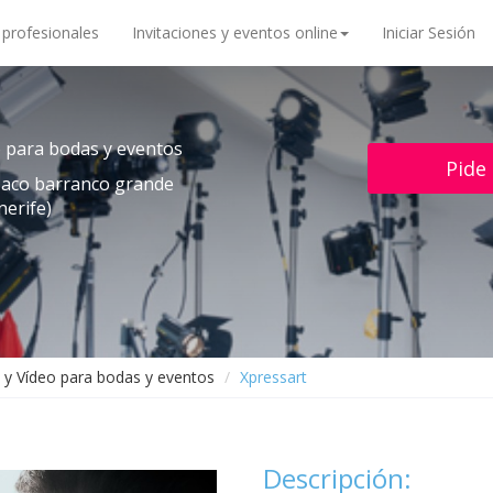
 profesionales
Invitaciones y eventos online
Iniciar Sesión
o para bodas y eventos
Pide
Taco barranco grande
nerife)
 y Vídeo para bodas y eventos
Xpressart
Descripción: