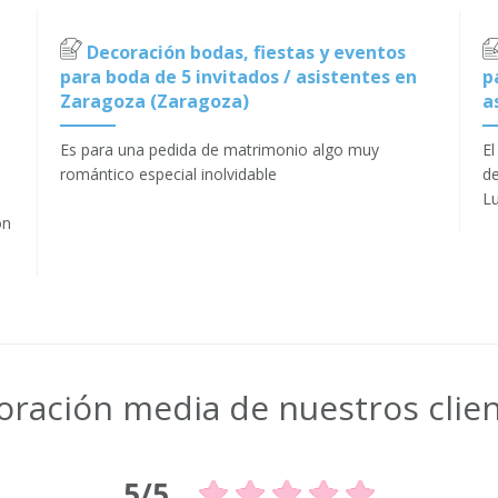
Decoración bodas, fiestas y eventos
para boda de 5 invitados / asistentes en
p
Zaragoza (Zaragoza)
a
Es para una pedida de matrimonio algo muy
El
romántico especial inolvidable
de
Lu
on
oración media de nuestros clie
5/5