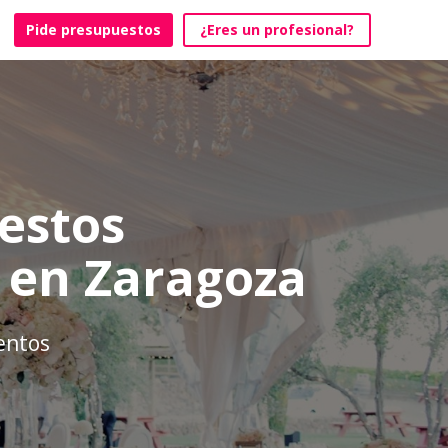
Pide presupuestos
¿Eres un profesional?
estos
 en Zaragoza
ventos