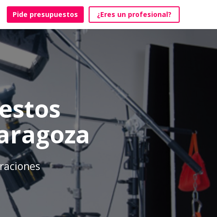
Pide presupuestos
¿Eres un profesional?
estos
Zaragoza
braciones