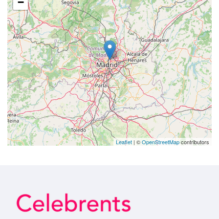
−
Leaflet
| ©
OpenStreetMap
contributors