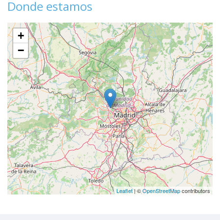
Donde estamos
+
−
Leaflet
| ©
OpenStreetMap
contributors