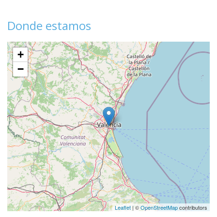
Donde estamos
+
−
Leaflet
| ©
OpenStreetMap
contributors