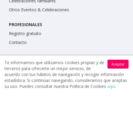
Celebraciones familiares
Otros Eventos & Celebraciones
PROFESIONALES
Registro gratuito
Contacto
IMPORTANTE
Te informamos que utilizamos cookies propias y de
Aceptar
Condiciones de uso
terceros para ofrecerte un mejor servicio, de
acuerdo con tus hábitos de navegación y recoger información
Política de protección de datos
estadística. Si continúas navegando, consideramos que aceptas
Política de cookies
su uso. Puedes consultar nuestra Política de Cookies
aquí
.