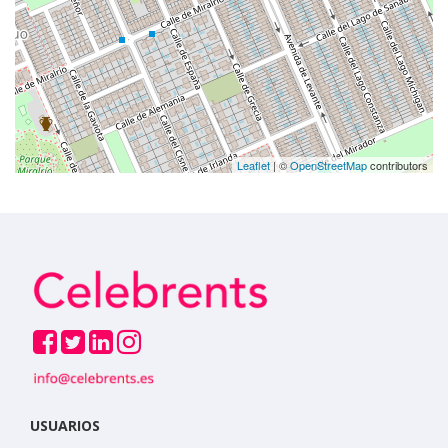
Leaflet
| ©
OpenStreetMap
contributors
USUARIOS