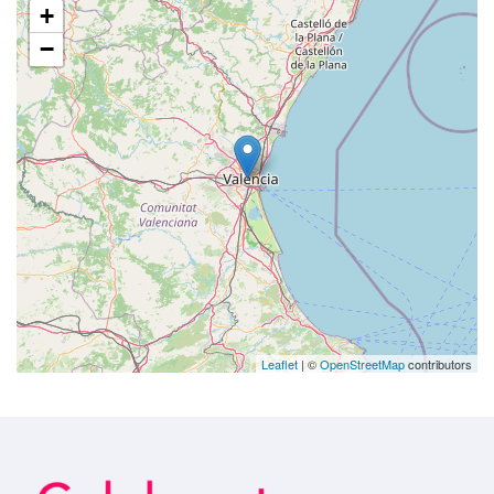
+
−
Leaflet
| ©
OpenStreetMap
contributors