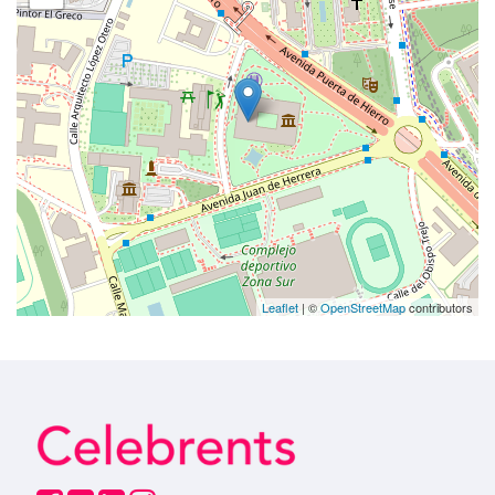
Leaflet
| ©
OpenStreetMap
contributors