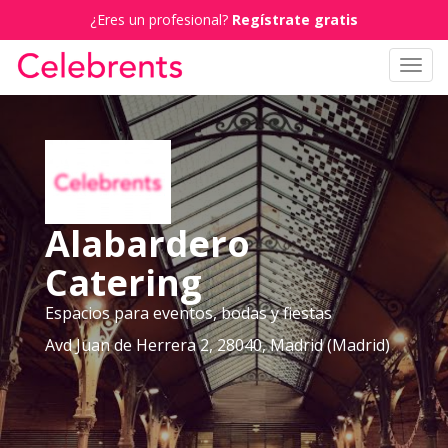
¿Eres un profesional?
Regístrate gratis
Toggl
navig
Alabardero
Catering
Espacios para eventos, bodas y fiestas
Avd Juan de Herrera 2, 28040, Madrid (Madrid)