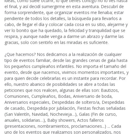
ideas, como suele ocurrir, lo que tienes contigo no lo ves hasta
el final, y así decidí sumergirme en esta aventura. Descubrí de
forma sorprendente, que organizar eventos me llenaba; estar
pendiente de todos los detalles, la búsqueda para llevarlos a
cabo, de llegar el día y colocar cada cosa en su sitio, alejarme y
ver lo bonito que ha quedado, la felicidad y tranquilidad que se
respira, y aunque nadie venga a darme un abrazo y darme las
gracias, solo con sentirlo en las miradas es suficiente.
¿Que hacemos? Nos dedicamos a la realización de cualquier
tipo de eventos familiar, desde las grandes cenas de gala hasta
los pequeños cumpleaños infantiles. No importa el tamaño del
evento, desde que nacemos, vivimos momentos importantes, y
para quien decide celebrarlas es un instante para recordar. Por
ello, nuestro abanico de posibilidades se abre a todas las
peticiones que nos realicen, algunas de ellas son: Bautizos,
Comuniones, Cumpleaños, Bodas, Aniversario de boda,
Aniversarios especiales, Despedidas de soltero/a, Despedidas
de casado, Despedida por jubilación, Fiestas fechas señaladas
(San Valentín, Navidad, Nochevieja…), Galas (Fin de curso,
anuales, solidarias…), Baby showers, Actos falleros
(presentaciones, nombramientos, proclamaciones...) ... Cada
uno de los eventos que realizamos son personalizados, nos