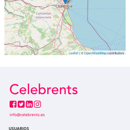
Leaflet
| ©
OpenStreetMap
contributors
USUARIOS