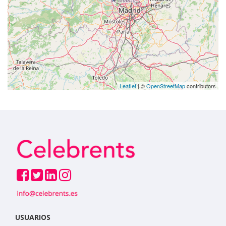
Leaflet
| ©
OpenStreetMap
contributors
USUARIOS