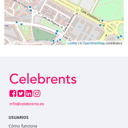
Leaflet
| ©
OpenStreetMap
contributors
USUARIOS
Cómo funciona