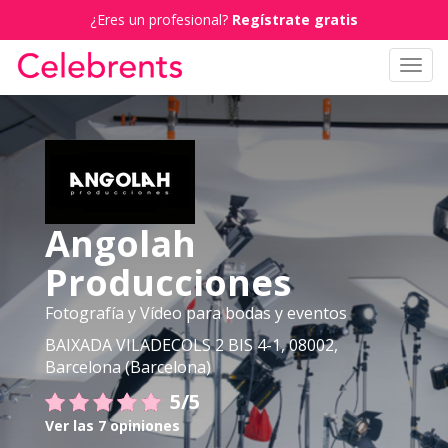
¿Eres un profesional?
Regístrate gratis
Toggl
navig
Angolah
Producciones
Fotografía y Vídeo para bodas y eventos
BAIXADA VILADECOLS 2 BIS 4-1, 08002,
Barcelona (Barcelona)
5/5
Ver las 7 opiniones