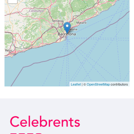
Leaflet
| ©
OpenStreetMap
contributors