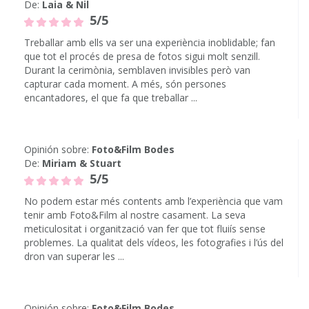
De:
Laia & Nil
5/5
Treballar amb ells va ser una experiència inoblidable; fan
que tot el procés de presa de fotos sigui molt senzill.
Durant la cerimònia, semblaven invisibles però van
capturar cada moment. A més, són persones
encantadores, el que fa que treballar ...
Opinión sobre:
Foto&Film Bodes
De:
Miriam & Stuart
5/5
No podem estar més contents amb l’experiència que vam
tenir amb Foto&Film al nostre casament. La seva
meticulositat i organització van fer que tot fluiís sense
problemes. La qualitat dels vídeos, les fotografies i l’ús del
dron van superar les ...
Opinión sobre:
Foto&Film Bodes