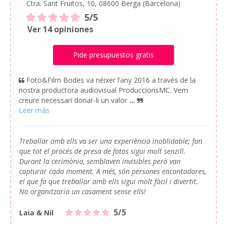
Ctra. Sant Fruitos, 10, 08600 Berga (Barcelona)
5/5
Ver 14 opiniones
Pide presupuestos gratis
Foto&Film Bodes va néixer l’any 2016 a través de la
nostra productora audiovisual ProduccionsMC. Vem
creure necessari donar-li un valor
...
Treballar amb ells va ser una experiència inoblidable; fan
que tot el procés de presa de fotos sigui molt senzill.
Durant la cerimònia, semblaven invisibles però van
capturar cada moment. A més, són persones encantadores,
el que fa que treballar amb ells sigui molt fàcil i divertit.
No organitzaria un casament sense ells!
5/5
Laia & Nil